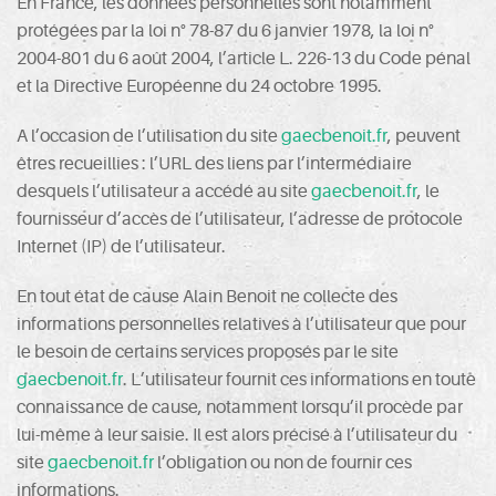
En France, les données personnelles sont notamment
protégées par la loi n° 78-87 du 6 janvier 1978, la loi n°
2004-801 du 6 août 2004, l’article L. 226-13 du Code pénal
et la Directive Européenne du 24 octobre 1995.
A l’occasion de l’utilisation du site
gaecbenoit.fr
, peuvent
êtres recueillies : l’URL des liens par l’intermédiaire
desquels l’utilisateur a accédé au site
gaecbenoit.fr
, le
fournisseur d’accès de l’utilisateur, l’adresse de protocole
Internet (IP) de l’utilisateur.
En tout état de cause Alain Benoit ne collecte des
informations personnelles relatives à l’utilisateur que pour
le besoin de certains services proposés par le site
gaecbenoit.fr
. L’utilisateur fournit ces informations en toute
connaissance de cause, notamment lorsqu’il procède par
lui-même à leur saisie. Il est alors précisé à l’utilisateur du
site
gaecbenoit.fr
l’obligation ou non de fournir ces
informations.