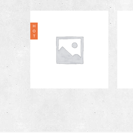
Breton Stripe T-Shirt
€
14.00
G-Sta
H
O
T
River Island Slim Jeans
€
99.00
Sleeve