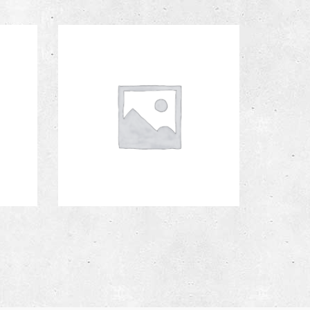
100.00
Jacket With Borg
€
189.00
Collar
100.00
Timberland Shirt
€
60.00