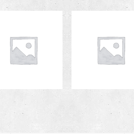
r Vest Emiyen
€
89.00
Jack & Jones jogger
€
 With Rose Print
€
100.00
Stretchy Shorts
€