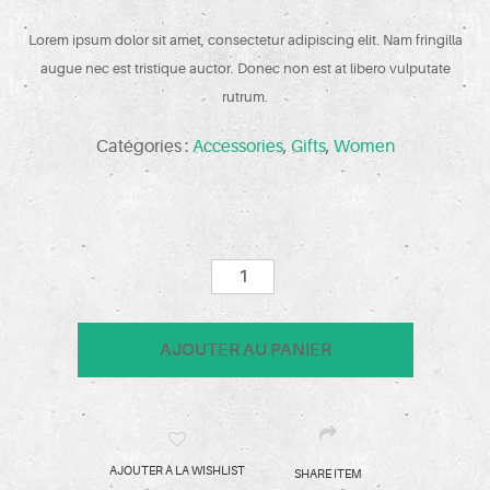
Lorem ipsum dolor sit amet, consectetur adipiscing elit. Nam fringilla
augue nec est tristique auctor. Donec non est at libero vulputate
rutrum.
Catégories :
Accessories
,
Gifts
,
Women
quantité
de
Round
AJOUTER AU PANIER
Sunglasses
AJOUTER À LA WISHLIST
SHARE ITEM