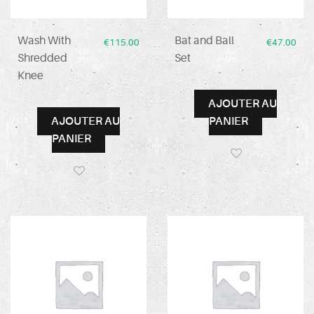
Wash With
Bat and Ball
€
115.00
€
47.00
Shredded
Set
Knee
AJOUTER AU
AJOUTER AU
PANIER
PANIER