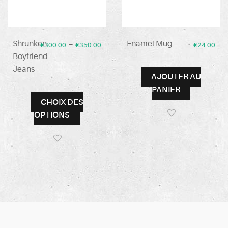
–
Shrunken
Enamel Mug
€
300.00
€
350.00
€
24.00
Boyfriend
Jeans
AJOUTER AU
PANIER
CHOIX DES
OPTIONS